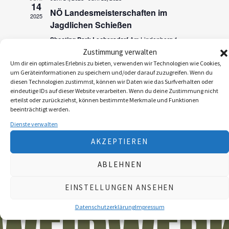
a
14
n
NÖ Landesmeisterschaften im
2025
n
Jagdlichen Schießen
s
s
Shooting Park Leobersdorf
Am Lindenberg 1,
t
Leobersdorf
Zustimmung verwalten
t
a
Um dir ein optimales Erlebnis zu bieten, verwenden wir Technologien wie Cookies,
a
um Geräteinformationen zu speichern und/oder darauf zuzugreifen. Wenn du
l
diesen Technologien zustimmst, können wir Daten wie das Surfverhalten oder
l
t
eindeutige IDs auf dieser Website verarbeiten. Wenn du deine Zustimmung nicht
erteilst oder zurückziehst, können bestimmte Merkmale und Funktionen
u
t
beeinträchtigt werden.
n
Dienste verwalten
u
g
AKZEPTIEREN
n
A
ABLEHNEN
g
n
e
EINSTELLUNGEN ANSEHEN
s
n
i
Datenschutzerklärung
Impressum
S
c