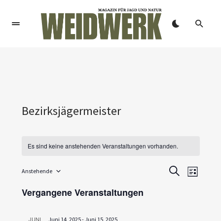
Bezirksjägermeister
Es sind keine anstehenden Veranstaltungen vorhanden.
V
V
Anstehende
SUCHE
LISTE
Datum
e
e
wählen.
Vergangene Veranstaltungen
r
r
a
JUNI
Juni 14, 2025
-
Juni 15, 2025