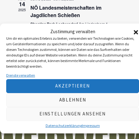
a
14
n
NÖ Landesmeisterschaften im
2025
n
Jagdlichen Schießen
s
s
Shooting Park Leobersdorf
Am Lindenberg 1,
t
Leobersdorf
Zustimmung verwalten
t
a
Um dir ein optimales Erlebnis zu bieten, verwenden wir Technologien wie Cookies,
a
um Geräteinformationen zu speichern und/oder darauf zuzugreifen. Wenn du
l
diesen Technologien zustimmst, können wir Daten wie das Surfverhalten oder
l
t
eindeutige IDs auf dieser Website verarbeiten. Wenn du deine Zustimmung nicht
erteilst oder zurückziehst, können bestimmte Merkmale und Funktionen
u
t
beeinträchtigt werden.
n
Dienste verwalten
u
g
AKZEPTIEREN
n
A
ABLEHNEN
g
n
e
EINSTELLUNGEN ANSEHEN
s
n
i
Datenschutzerklärung
Impressum
S
c