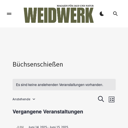
Büchsenschießen
Es sind keine anstehenden Veranstaltungen vorhanden.
V
V
Anstehende
SUCHE
LISTE
Datum
e
e
wählen.
Vergangene Veranstaltungen
r
r
a
JUNI
Juni 14, 2025
-
Juni 15, 2025