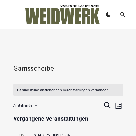
Gamsscheibe
Es sind keine anstehenden Veranstaltungen vorhanden.
V
V
Anstehende
SUCHE
LISTE
Datum
e
e
wählen.
Vergangene Veranstaltungen
r
r
a
JUNI
Juni 14, 2025
-
Juni 15, 2025