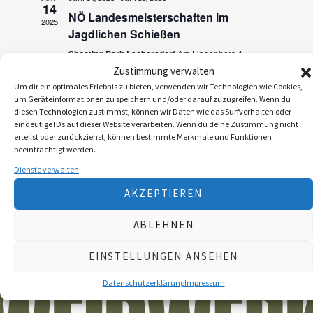
a
14
n
NÖ Landesmeisterschaften im
2025
n
Jagdlichen Schießen
s
s
Shooting Park Leobersdorf
Am Lindenberg 1,
t
Leobersdorf
Zustimmung verwalten
t
a
Um dir ein optimales Erlebnis zu bieten, verwenden wir Technologien wie Cookies,
a
um Geräteinformationen zu speichern und/oder darauf zuzugreifen. Wenn du
l
diesen Technologien zustimmst, können wir Daten wie das Surfverhalten oder
l
t
eindeutige IDs auf dieser Website verarbeiten. Wenn du deine Zustimmung nicht
erteilst oder zurückziehst, können bestimmte Merkmale und Funktionen
u
t
beeinträchtigt werden.
n
Dienste verwalten
u
g
AKZEPTIEREN
n
A
ABLEHNEN
g
n
e
EINSTELLUNGEN ANSEHEN
s
n
i
Datenschutzerklärung
Impressum
S
c