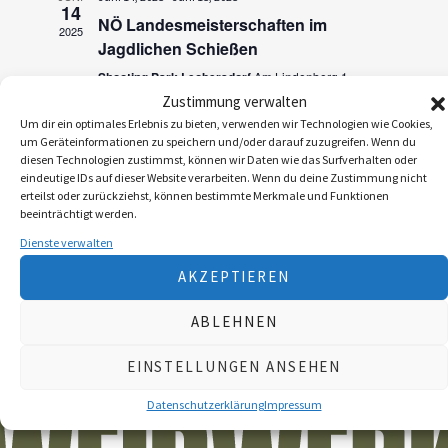
a
14
n
NÖ Landesmeisterschaften im
2025
n
Jagdlichen Schießen
s
s
Shooting Park Leobersdorf
Am Lindenberg 1,
t
Leobersdorf
Zustimmung verwalten
t
a
Um dir ein optimales Erlebnis zu bieten, verwenden wir Technologien wie Cookies,
a
um Geräteinformationen zu speichern und/oder darauf zuzugreifen. Wenn du
l
diesen Technologien zustimmst, können wir Daten wie das Surfverhalten oder
l
t
eindeutige IDs auf dieser Website verarbeiten. Wenn du deine Zustimmung nicht
erteilst oder zurückziehst, können bestimmte Merkmale und Funktionen
u
t
beeinträchtigt werden.
n
Dienste verwalten
u
g
AKZEPTIEREN
n
A
ABLEHNEN
g
n
e
EINSTELLUNGEN ANSEHEN
s
n
i
Datenschutzerklärung
Impressum
S
c