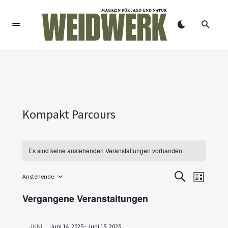
Kompakt Parcours
Es sind keine anstehenden Veranstaltungen vorhanden.
V
V
Anstehende
SUCHE
LISTE
Datum
e
e
wählen.
Vergangene Veranstaltungen
r
r
a
JUNI
Juni 14, 2025
-
Juni 15, 2025