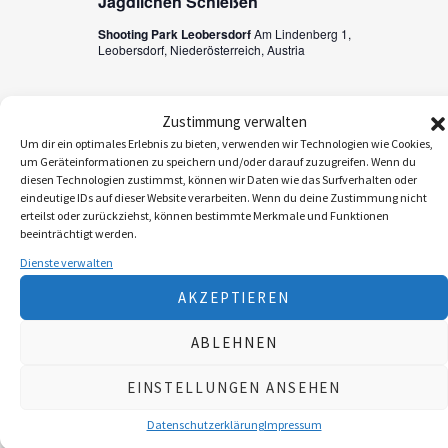
n
Jagdlichen Schießen
s
s
Shooting Park Leobersdorf
Am Lindenberg 1,
t
Leobersdorf, Niederösterreich, Austria
t
a
a
l
Zustimmung verwalten
VORHERIGE
Heute
Veranstalt
Nächste
l
t
Um dir ein optimales Erlebnis zu bieten, verwenden wir Technologien wie Cookies,
VERANSTALTUNGEN
um Geräteinformationen zu speichern und/oder darauf zuzugreifen. Wenn du
u
t
diesen Technologien zustimmst, können wir Daten wie das Surfverhalten oder
eindeutige IDs auf dieser Website verarbeiten. Wenn du deine Zustimmung nicht
KALENDER ABONNIEREN
n
u
erteilst oder zurückziehst, können bestimmte Merkmale und Funktionen
g
beeinträchtigt werden.
n
Dienste verwalten
A
g
n
AKZEPTIEREN
e
s
ABLEHNEN
n
i
EINSTELLUNGEN ANSEHEN
S
c
u
h
Datenschutzerklärung
Impressum