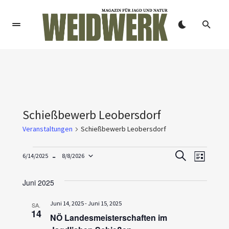
Schießbewerb Leobersdorf
Veranstaltungen
Schießbewerb Leobersdorf
V
V
 - 
6/14/2025
8/8/2026
SUCHE
LISTE
e
Datum
e
wählen.
Juni 2025
r
r
a
Juni 14, 2025
-
Juni 15, 2025
SA.
a
14
NÖ Landesmeisterschaften im
n