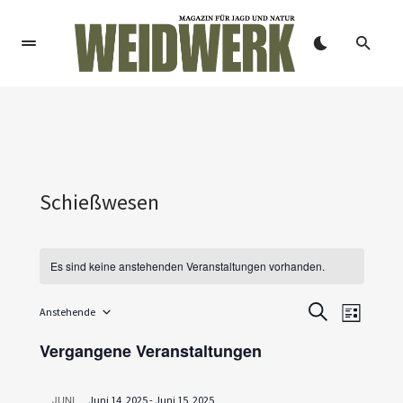
Schießwesen
Es sind keine anstehenden Veranstaltungen vorhanden.
V
V
Anstehende
SUCHE
LISTE
Datum
e
e
wählen.
Vergangene Veranstaltungen
r
r
a
JUNI
Juni 14, 2025
-
Juni 15, 2025