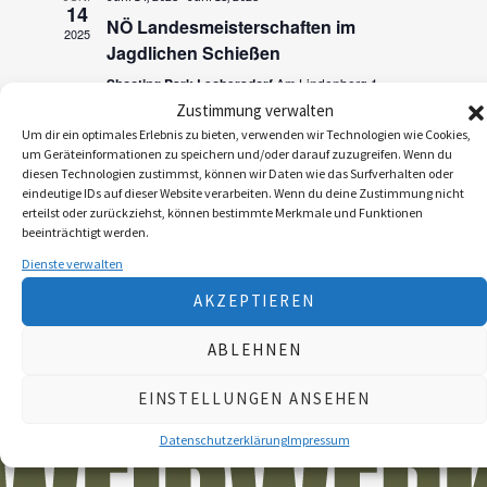
a
14
n
NÖ Landesmeisterschaften im
2025
n
Jagdlichen Schießen
s
s
Shooting Park Leobersdorf
Am Lindenberg 1,
t
Leobersdorf
Zustimmung verwalten
t
a
Um dir ein optimales Erlebnis zu bieten, verwenden wir Technologien wie Cookies,
a
um Geräteinformationen zu speichern und/oder darauf zuzugreifen. Wenn du
l
diesen Technologien zustimmst, können wir Daten wie das Surfverhalten oder
l
t
eindeutige IDs auf dieser Website verarbeiten. Wenn du deine Zustimmung nicht
erteilst oder zurückziehst, können bestimmte Merkmale und Funktionen
u
t
beeinträchtigt werden.
n
Dienste verwalten
u
g
AKZEPTIEREN
n
A
ABLEHNEN
g
n
e
EINSTELLUNGEN ANSEHEN
s
n
i
Datenschutzerklärung
Impressum
S
c