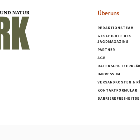
o
Über uns
n
REDAKTIONSTEAM
GESCHICHTE DES
JAGDMAGAZINS
PARTNER
AGB
DATENSCHUTZERKLÄ
IMPRESSUM
VERSANDKOSTEN & R
KONTAKTFORMULAR
BARRIEREFREIHEITS