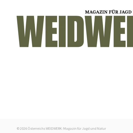
c
h
t
e
n
,
N
a
v
i
g
a
© 2026 Österreichs WEIDWERK: Magazin für Jagd und Natur
t