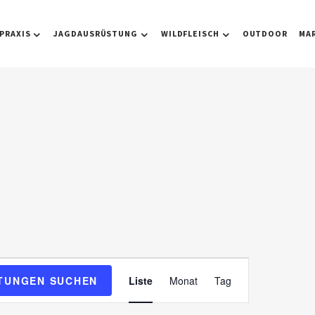
PRAXIS
JAGDAUSRÜSTUNG
WILDFLEISCH
OUTDOOR
MA
V
TUNGEN SUCHEN
Liste
Monat
Tag
e
r