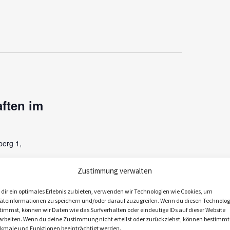
a
n
s
t
a
l
ften im
t
u
erg 1,
n
g
Zustimmung verwalten
Kombination
A
chießplatz
dir ein optimales Erlebnis zu bieten, verwenden wir Technologien wie Cookies, um
n
nntag, 15. Juni
äteinformationen zu speichern und/oder darauf zuzugreifen. Wenn du diesen Technolog
s
timmst, können wir Daten wie das Surfverhalten oder eindeutige IDs auf dieser Website
arbeiten. Wenn du deine Zustimmung nicht erteilst oder zurückziehst, können bestimmt
i
kmale und Funktionen beeinträchtigt werden.