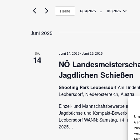
r
nach
 - 
Veranstaltungen
a
Heute
6/14/2025
8/7/2026
Schlüsselwort.
Datum
n
wählen.
Juni 2025
s
t
SA.
Juni 14, 2025
-
Juni 15, 2025
a
14
NÖ Landesmeisterscha
l
Jagdlichen Schießen
t
Shooting Park Leobersdorf
Am Lindenb
u
Leobersdorf, Niederösterreich, Austria
n
Einzel- und Mannschaftsbewerbe in der 
g
Jagdbüchse und Kompakt-Bewerb WO: S
Um 
Leobersdorf WANN: Samstag, 14. und So
Ger
e
2025…
zus
ver
n
Mer