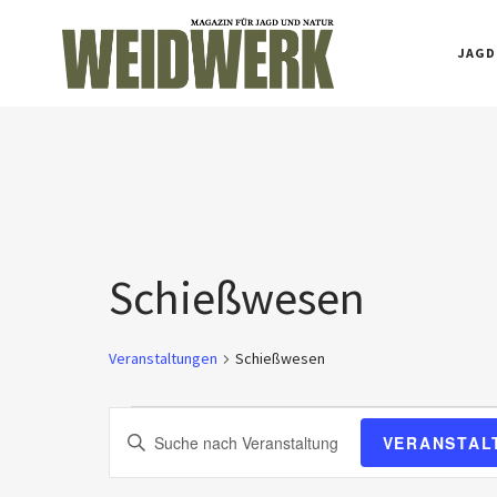
JAGD
Schießwesen
Veranstaltungen
Schießwesen
V
Bitte
VERANSTAL
Schlüsselwort
e
eingeben.
Suche