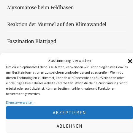
Myxomatose beim Feldhasen
Reaktion der Murmel auf den Klimawandel
Faszination Blattjagd
Wildzählung aus der Luft
Zustimmung verwalten
Um dir ein optimales Erlebnis zu bieten, verwenden wir Technologien wie Cookies,
um Geräteinformationen zu speichern und/oder darauf zuzugreifen. Wenn du
diesen Technologien zustimmst, können wir Daten wie das Surfverhalten oder
eindeutige IDs auf dieser Website verarbeiten. Wenn du deine Zustimmung nicht
erteilst oder zurückziehst, können bestimmte Merkmale und Funktionen
beeinträchtigt werden.
Folgen Sie uns
Dienste verwalten
AKZEPTIEREN
3K
ABLEHNEN