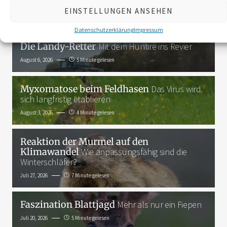
EINSTELLUNGEN ANSEHEN
Das Neueste
Datenschutzerklärung
Impressum
Die Landy-Retter
Mit dem Huntire ins Revier
August 6, 2026
5 Minute gelesen
Myxomatose beim Feldhasen
Das Virus wird
sich langfristig etablieren
August 3, 2026
4 Minute gelesen
Reaktion der Murmel auf den
Klimawandel
Wie anpassungsfähig sind die
Winterschläfer?
Juli 27, 2026
7 Minute gelesen
Faszination Blattjagd
Mehr als nur ein Fiepen
Juli 20, 2026
5 Minute gelesen