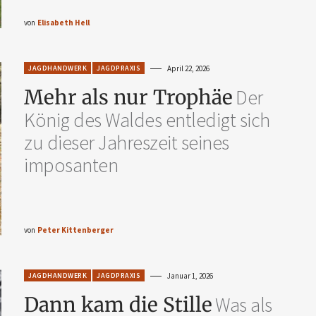
von
Elisabeth Hell
JAGDHANDWERK
JAGDPRAXIS
April 22, 2026
Mehr als nur Trophäe
Der
König des Waldes entledigt sich
zu dieser Jahreszeit seines
imposanten
von
Peter Kittenberger
JAGDHANDWERK
JAGDPRAXIS
Januar 1, 2026
Dann kam die Stille
Was als