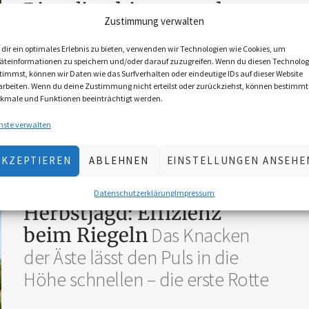
Riegeljagdtipps aus der
Zustimmung verwalten
Jagdpraxis
Wenn Schnee und
Stille den Wald einhüllen,
dir ein optimales Erlebnis zu bieten, verwenden wir Technologien wie Cookies, um
äteinformationen zu speichern und/oder darauf zuzugreifen. Wenn du diesen Technolog
beginnt die Zeit der Riegeljagden
timmst, können wir Daten wie das Surfverhalten oder eindeutige IDs auf dieser Website
arbeiten. Wenn du deine Zustimmung nicht erteilst oder zurückziehst, können bestimmt
kmale und Funktionen beeinträchtigt werden.
nste verwalten
von
Fritz Wolf
AKZEPTIEREN
ABLEHNEN
EINSTELLUNGEN ANSEHE
JAGDHANDWERK
JAGDPRAXIS
September 22, 2025
Datenschutzerklärung
Impressum
Herbstjagd: Effizienz
beim Riegeln
Das Knacken
der Äste lässt den Puls in die
Höhe schnellen – die erste Rotte