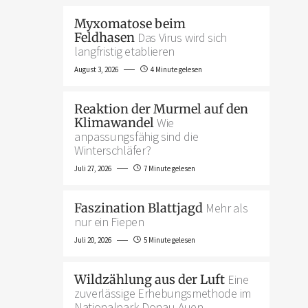
Myxomatose beim
Feldhasen
Das Virus wird sich
langfristig etablieren
August 3, 2026
4 Minute gelesen
Reaktion der Murmel auf den
Klimawandel
Wie
anpassungsfähig sind die
Winterschläfer?
Juli 27, 2026
7 Minute gelesen
Faszination Blattjagd
Mehr als
nur ein Fiepen
Juli 20, 2026
5 Minute gelesen
Wildzählung aus der Luft
Eine
zuverlässige Erhebungsmethode im
Nationalpark Donau-Auen