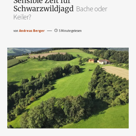
Sensible Zeit für
Schwarzwildjagd
Bache oder
Keiler?
von
Andreas Berger
5 Minute gelesen