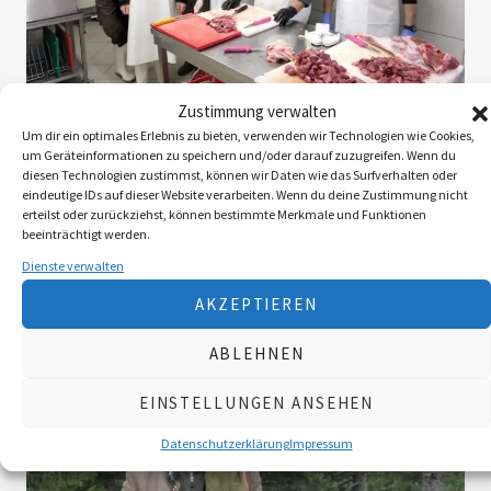
Zustimmung verwalten
Um dir ein optimales Erlebnis zu bieten, verwenden wir Technologien wie Cookies,
um Geräteinformationen zu speichern und/oder darauf zuzugreifen. Wenn du
Jagen auf Bestellung
Wildbret
diesen Technologien zustimmst, können wir Daten wie das Surfverhalten oder
direkt vom Jäger wird immer stärker
eindeutige IDs auf dieser Website verarbeiten. Wenn du deine Zustimmung nicht
erteilst oder zurückziehst, können bestimmte Merkmale und Funktionen
nachgefragt
beeinträchtigt werden.
Dienste verwalten
von
Elisabeth Hell
Mai 25, 2026
AKZEPTIEREN
ABLEHNEN
EINSTELLUNGEN ANSEHEN
Datenschutzerklärung
Impressum