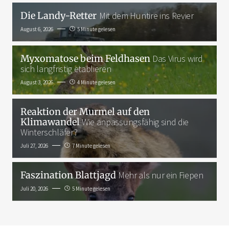
Die Landy-Retter
Mit dem Huntire ins Revier
August 6, 2026
5 Minute gelesen
Myxomatose beim Feldhasen
Das Virus wird
sich langfristig etablieren
August 3, 2026
4 Minute gelesen
Reaktion der Murmel auf den
Klimawandel
Wie anpassungsfähig sind die
Winterschläfer?
Juli 27, 2026
7 Minute gelesen
Faszination Blattjagd
Mehr als nur ein Fiepen
Juli 20, 2026
5 Minute gelesen