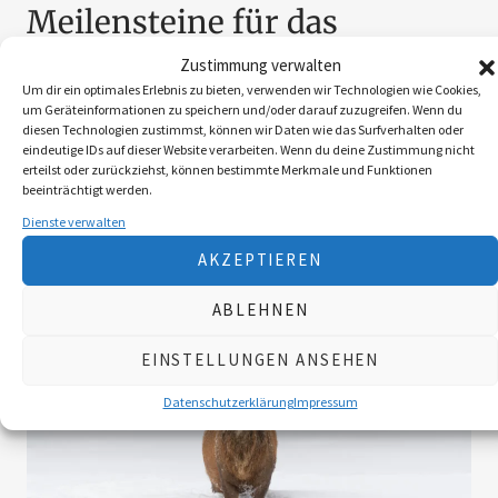
Meilensteine für das
Wolfsmonitoring in NÖ
Ein
Zustimmung verwalten
mehrstufiges, wissenschaftlich
Um dir ein optimales Erlebnis zu bieten, verwenden wir Technologien wie Cookies,
um Geräteinformationen zu speichern und/oder darauf zuzugreifen. Wenn du
begleitetes Monitoring liefert seit
diesen Technologien zustimmst, können wir Daten wie das Surfverhalten oder
eindeutige IDs auf dieser Website verarbeiten. Wenn du deine Zustimmung nicht
Jahren
erteilst oder zurückziehst, können bestimmte Merkmale und Funktionen
beeinträchtigt werden.
von
Aldin Selimovic
Dienste verwalten
AKZEPTIEREN
ABLEHNEN
EINSTELLUNGEN ANSEHEN
Datenschutzerklärung
Impressum