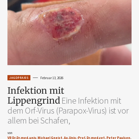
JAGDPRAXIS
Februar 13, 2026
Infektion mit
Lippengrind
Eine Infektion mit
dem Orf-Virus (Parapox-Virus) ist vor
allem bei Schafen,
von
VR Dr.Dr.med.univ. Michael Gneist, Ao.Univ.-Prof. Dr.med.vet. Peter Paulsen,