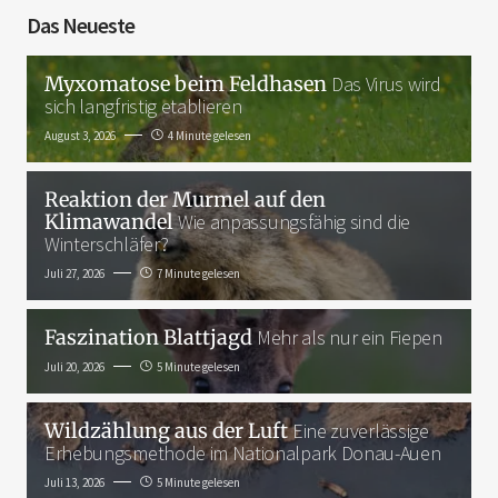
Das Neueste
Myxomatose beim Feldhasen
Das Virus wird
sich langfristig etablieren
August 3, 2026
4 Minute gelesen
Reaktion der Murmel auf den
Klimawandel
Wie anpassungsfähig sind die
Winterschläfer?
Juli 27, 2026
7 Minute gelesen
Faszination Blattjagd
Mehr als nur ein Fiepen
Juli 20, 2026
5 Minute gelesen
Wildzählung aus der Luft
Eine zuverlässige
Erhebungsmethode im Nationalpark Donau-Auen
Juli 13, 2026
5 Minute gelesen