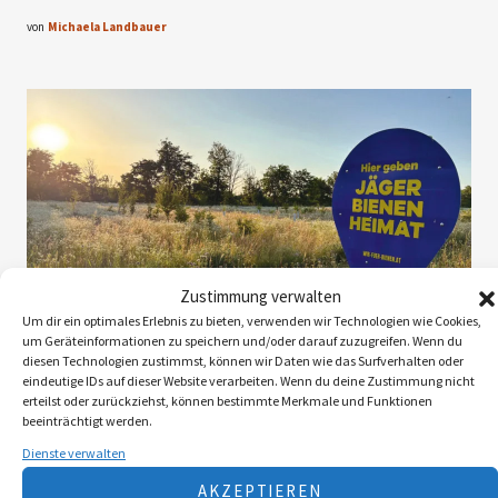
von
Michaela Landbauer
Zustimmung verwalten
Um dir ein optimales Erlebnis zu bieten, verwenden wir Technologien wie Cookies,
um Geräteinformationen zu speichern und/oder darauf zuzugreifen. Wenn du
diesen Technologien zustimmst, können wir Daten wie das Surfverhalten oder
eindeutige IDs auf dieser Website verarbeiten. Wenn du deine Zustimmung nicht
erteilst oder zurückziehst, können bestimmte Merkmale und Funktionen
JAGDPRAXIS
Februar 5, 2026
beeinträchtigt werden.
Der Natur Raum geben
Die
Dienste verwalten
Jagdgesellschaft Großengersdorf
AKZEPTIEREN