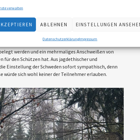
, zeigt das anschließende Training im Schießkino, bei
nste verwalten
e Filmsequenzen zu bewältigen sind. Nach wertvollen
 Schießtrainer müssen wir nicht nur eine gewisse
AKZEPTIEREN
ABLEHNEN
EINSTELLUNGEN ANSEHE
en, sondern auch situativ richtige Entscheidungen
ugelfangsituation und Gefährdung von Treibern und
Datenschutzerklärung
Impressum
macht man uns klar, dass Fehlabschüsse nicht toleriert
 belegt werden und ein mehrmaliges Anschweißen von
 für den Schützen hat. Aus jagdethischer und
r die Einstellung der Schweden sofort sympathisch, denn
e würde sich wohl keiner der Teilnehmer erlauben.