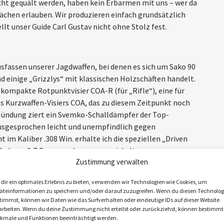
cht gequält werden, haben kein Erbarmen mit uns – wer da
wächen erlauben. Wir produzieren einfach grundsätzlich
llt unser Guide Carl Gustav nicht ohne Stolz fest.
sfassen unserer Jagdwaffen, bei denen es sich um Sako 90
d einige „Grizzlys“ mit klassischen Holzschäften handelt.
 kompakte Rotpunktvisier COA-R (für „Rifle“), eine für
s Kurzwaffen-Visiers COA, das zu diesem Zeitpunkt noch
ie Mündung ziert ein Svemko-Schalldämpfer der Top-
ausgesprochen leicht und unempfindlich gegen
 im Kaliber .308 Win. erhalte ich die speziellen „Driven
, deren 9,7 Gramm schweres, vernickeltes
Zustimmung verwalten
Spitze mit großem Hohlspitz und flachem
chießen damit gleich zu Beginn einen Block aus
dir ein optimales Erlebnis zu bieten, verwenden wir Technologien wie Cookies, um
cksvoll, wie das Geschoss seine Energie innerhalb von
äteinformationen zu speichern und/oder darauf zuzugreifen. Wenn du diesen Technolog
lett an das Zielmedium abgibt. Mit hoher Stoppwirkung
timmst, können wir Daten wie das Surfverhalten oder eindeutige IDs auf dieser Website
arbeiten. Wenn du deine Zustimmung nicht erteilst oder zurückziehst, können bestimmt
rderungen bei Drückjagden erfüllen.
kmale und Funktionen beeinträchtigt werden.