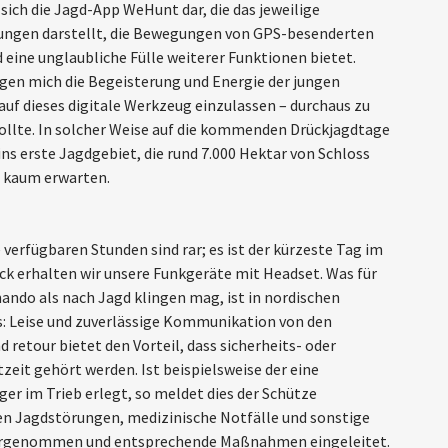
 sich die Jagd-App WeHunt dar, die das jeweilige
tungen darstellt, die Bewegungen von GPS-besenderten
 eine unglaubliche Fülle weiterer Funktionen bietet.
gen mich die Begeisterung und Energie der jungen
auf dieses digitale Werkzeug einzulassen – durchaus zu
sollte. In solcher Weise auf die kommenden Drückjagdtage
ins erste Jagdgebiet, die rund 7.000 Hektar von Schloss
, kaum erwarten.
verfügbaren Stunden sind rar; es ist der kürzeste Tag im
ck erhalten wir unsere Funkgeräte mit Headset. Was für
ndo als nach Jagd klingen mag, ist in nordischen
s: Leise und zuverlässige Kommunikation von den
 retour bietet den Vorteil, dass sicherheits- oder
zeit gehört werden. Ist beispielsweise der eine
er im Trieb erlegt, so meldet dies der Schütze
en Jagdstörungen, medizinische Notfälle und sonstige
ahrgenommen und entsprechende Maßnahmen eingeleitet.