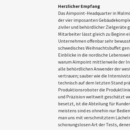
Herzlicher Empfang
Das Aimpoint-Headquarter in Malmö 
der vier imposanten Gebäudekomple
ziviler und behördlicher Zielgeräte
Mitarbeiter lässt gleich zu Beginn e
Unternehmen offenbar sehr bewusst l
schwedisches Weihnachtsbuffet genie
Einblicke in die nordische Lebenswe
warum Aimpoint mittlerweile der Inb
alle behördlichen Anwender der wes
vertrauen; sauber wie die Intensivst
technisch auf dem letzten Stand prä
Produktionsroboter die Produktlinie
und Präzision weltweit geschätzt we
besetzt, ist die Abteilung für Kunde
meistens sind es ohnehin nur Bedien
man uns mit verschmitztem Lächeln.
schonungslosen Art der Tests, denen