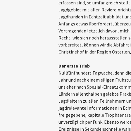
erfassen sind, so umfangreich stellt
Jagdgebiet mit allen Reviereinrich
Jagdhunden in Echtzeit abbildet und
Anfangs etwas überfordert, überzeu
Vortragenden letztlich davon, mich 
Recht, wie sich noch herausstellen 
vorbereitet, können wir die Abfahrt 
Christinehof in der Region Österlen
Der erste Trieb
Nullfünfhundert Tagwache, denn die 
Jahr und nach einem eiligen Frühstü
uns eher nach Spezial-Einsatzkomma
Ländern allenthalben gelebte Praxi
Jagdleitern zu allen Teilnehmern und
jagdrelevante Informationen in Echt
freigegebene, kapitale Trophäenträg
unverzüglich per Funk. Ebenso werd
Ereignisse in Sekundenschnelle w