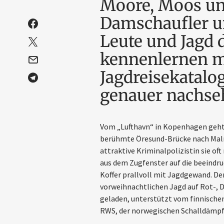
Moore, Moos un
Damschaufler u
(öffnet in neuem Fenster)
Leute und Jagd 
(öffnet in neuem Fenster)
kennenlernen mö
(öffnet in neuem Fenster)
Jagdreisekatalo
(öffnet in neuem Fenster)
genauer nachse
Vom „Lufthavn“ in Kopenhagen geht e
berühmte Öresund-Brücke nach Malmö
attraktive Kriminalpolizistin sie of
aus dem Zugfenster auf die beeind
Koffer prallvoll mit Jagdgewand. De
vorweihnachtlichen Jagd auf Rot-, 
geladen, unterstützt vom finnisch
RWS, der norwegischen Schalldämp