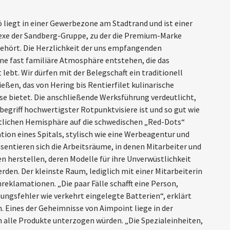
liegt in einer Gewerbezone am Stadtrand und ist einer
xe der Sandberg-Gruppe, zu der die Premium-Marke
 gehört. Die Herzlichkeit der uns empfangenden
ine fast familiäre Atmosphäre entstehen, die das
ebt. Wir dürfen mit der Belegschaft ein traditionell
ßen, das von Hering bis Rentierfilet kulinarische
ise bietet. Die anschließende Werksführung verdeutlicht,
egriff hochwertigster Rotpunktvisiere ist und so gut wie
tlichen Hemisphäre auf die schwedischen „Red-Dots“
ation eines Spitals, stylisch wie eine Werbeagentur und
sentieren sich die Arbeitsräume, in denen Mitarbeiter und
n herstellen, deren Modelle für ihre Unverwüstlichkeit
rden. Der kleinste Raum, lediglich mit einer Mitarbeiterin
nreklamationen. „Die paar Fälle schafft eine Person,
ungsfehler wie verkehrt eingelegte Batterien“, erklärt
 Eines der Geheimnisse von Aimpoint liege in der
 alle Produkte unterzogen würden. „Die Spezialeinheiten,