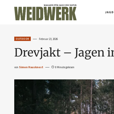
JAGD
OUTDOOR
Februar 23, 2026
Drevjakt – Jagen 
von
Simon Hausknost
8 Minute gelesen