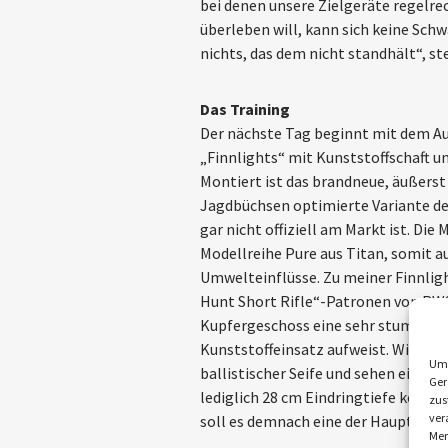
bei denen unsere Zielgeräte regelre
überleben will, kann sich keine Sch
nichts, das dem nicht standhält“, ste
Das Training
Der nächste Tag beginnt mit dem Au
„Finnlights“ mit Kunststoffschaft un
Montiert ist das brandneue, äußerst
Jagdbüchsen optimierte Variante de
gar nicht offiziell am Markt ist. D
Modellreihe Pure aus Titan, somit 
Umwelteinflüsse. Zu meiner Finnlight
Hunt Short Rifle“-Patronen von RWS
Kupfergeschoss eine sehr stumpfe 
Kunststoffeinsatz aufweist. Wir bes
Um 
ballistischer Seife und sehen eindru
Ger
lediglich 28 cm Eindringtiefe komp
zus
ver
soll es demnach eine der Hauptanfo
Mer