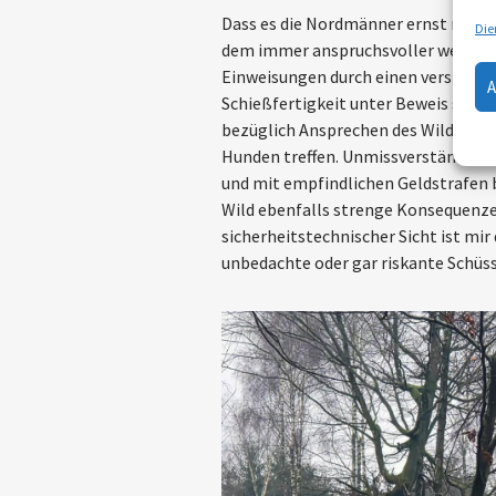
Dass es die Nordmänner ernst meinen
Die
dem immer anspruchsvoller werdend
Einweisungen durch einen versierten
Schießfertigkeit unter Beweis stell
bezüglich Ansprechen des Wildes, K
Hunden treffen. Unmissverständlich 
und mit empfindlichen Geldstrafen
Wild ebenfalls strenge Konsequenzen
sicherheitstechnischer Sicht ist mi
unbedachte oder gar riskante Schüss