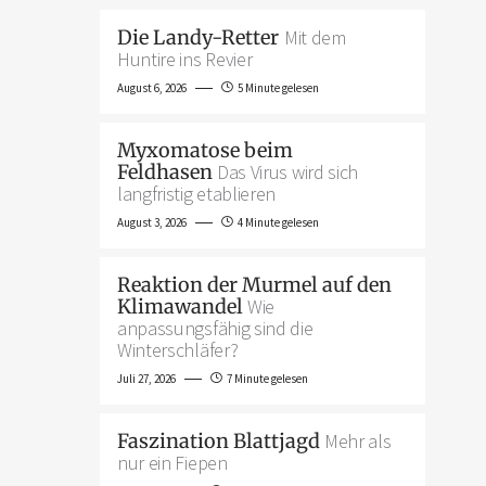
Die Landy-Retter
Mit dem
Huntire ins Revier
August 6, 2026
5 Minute gelesen
Myxomatose beim
Feldhasen
Das Virus wird sich
langfristig etablieren
August 3, 2026
4 Minute gelesen
Reaktion der Murmel auf den
Klimawandel
Wie
anpassungsfähig sind die
Winterschläfer?
Juli 27, 2026
7 Minute gelesen
Faszination Blattjagd
Mehr als
nur ein Fiepen