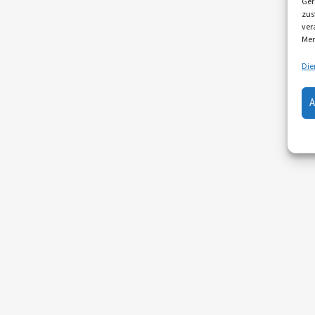
Ger
zus
ver
Mer
Die