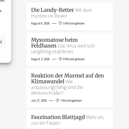
ien
Die Landy-Retter
Mit dem
e
Huntire ins Revier
August 6, 2026
5 Minute gelesen
Myxomatose beim
N
Feldhasen
Das Virus wird sich
langfristig etablieren
August 3, 2026
4 Minute gelesen
Reaktion der Murmel auf den
Klimawandel
Wie
anpassungsfähig sind die
Winterschläfer?
Juli 27, 2026
7 Minute gelesen
Faszination Blattjagd
Mehr als
nur ein Fiepen