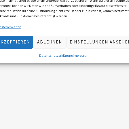
äteinformationen zu speichern und/oder darauf zuzugreifen. Wenn du diesen Technolog
timmst, können wir Daten wie das Surfverhalten oder eindeutige IDs auf dieser Website
arbeiten. Wenn du deine Zustimmung nicht erteilst oder zurückziehst, können bestimmt
kmale und Funktionen beeinträchtigt werden.
nste verwalten
AKZEPTIEREN
ABLEHNEN
EINSTELLUNGEN ANSEHE
Datenschutzerklärung
Impressum