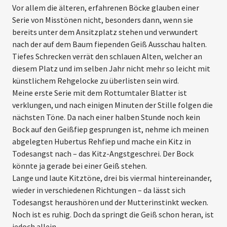
Vor allem die älteren, erfahrenen Böcke glauben einer
Serie von Miss­tönen nicht, besonders dann, wenn sie
bereits unter dem Ansitzplatz stehen und verwundert
nach der auf dem Baum fiependen Geiß Ausschau halten.
Tiefes Schrecken verrät den schlauen Alten, welcher an
diesem Platz und im selben Jahr nicht mehr so leicht mit
künstlichem Rehgelocke zu überlisten sein wird.
Meine erste Serie mit dem Rottumtaler Blatter ist
verklungen, und nach einigen Minuten der Stille folgen die
nächsten Töne. Da nach einer halben Stunde noch kein
Bock auf den Geißfiep gesprungen ist, nehme ich meinen
abgelegten Hubertus Rehfiep und mache ein Kitz in
Todesangst nach – das Kitz-Angstgeschrei. Der Bock
könnte ja gerade bei einer Geiß stehen.
Lange und laute Kitztöne, drei bis viermal hintereinander,
wieder in ver­schiedenen Richtungen – da lässt sich
Todesangst heraushören und der Mutterinstinkt wecken.
Noch ist es ruhig. Doch da springt die Geiß schon heran, ist
jedoch allein.