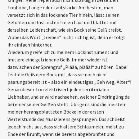
klingen. Rehe fiepen auch nicht ständig in derselben
Tonhöhe, Länge oder Lautstärke. Am besten, man
versetzt sich in das lockende Tier hinein, lässt seinen
Gefühlen und Instinkten freien Lauf und blattet mit
derselben Leidenschaft, wie ein Bock seine Geiß treibt.
Wobei das Wort „treiben“ nicht richtig ist, denn er folgt
ihr einfach hinterher.
Wiederum greife ich zu meinem Lockinstrument und
imitiere eine getriebene Geiß. Immer wieder ist
dazwischen der Sprengruf „Piäää, piäää!“ zu hören. Dabei
teilt die Geiß dem Bock mit, dass sie noch nicht
paarungsbereit ist – also ein eindeutiges „Geh weg, Alter“!
Genau dieser Ton elektrisiert jeden territorialen
Liebhaber, und er wird nachsehen, welcher Eindringling da
bei einer seiner Geißen steht. Übrigens sind die meisten
meiner heran­geblatteten Böcke in der ersten
Viertelstunde des Musizierens gesprungen. Das schließt
jedoch nicht aus, dass sich ältere Schlaumeier, meist zu
Ende der Brunft, wenn sie bereits abgebrunftet und