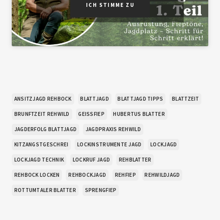
ICH STIMME ZU
ANSITZJAGD REHBOCK
BLATTJAGD
BLATTJAGD TIPPS
BLATTZEIT
BRUNFTZEIT REHWILD
GEISSFIEP
HUBERTUS BLATTER
JAGDERFOLG BLATTJAGD
JAGDPRAXIS REHWILD
KITZANGSTGESCHREI
LOCKINSTRUMENTE JAGD
LOCKJAGD
LOCKJAGD TECHNIK
LOCKRUF JAGD
REHBLATTER
REHBOCK LOCKEN
REHBOCKJAGD
REHFIEP
REHWILDJAGD
ROTTUMTALER BLATTER
SPRENGFIEP