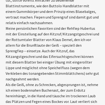
tut, sollte vorerst einfacher zu bedienende
Blattinstrumente, wie den Buttolo Handblatter mit
einem Gummi­körper und dem Prinzip eines Blasebalges,
vertraut machen. Fiepen und Sprengruf sind damit gut und
relativ einfach nachzuahmen.
Meine persönlichen Favoriten sind der Rehfiep Hubertus
mit der Einstellung auf den Kitzruf/Kitzangst­geschrei und
der Rottumtaler Blatter von Klaus Demel, den ich vor
allem für die Brunftlaute der Geiß – speziell den
Sprengfiep – einsetze. Auch der Kitzruf, das
Kitzangstgeschrei und das Eifersuchtsgeschrei können
mit diesem Blatter bei einiger Übung mit eingerollter
Lippe und möglichst ohne Speichelfluss (wegen dem
Verkleben des tonangebenden Stimmblättchens) sehr gut
nachgeahmt werden.
Als die Geiß, ohne zu Schrecken, abgesprungen ist, nehme
ich einen bodennahen Buchenast, der zum Erdsitz
hereinhängt, in die Hand und täusche im trockenen Laub
das Plätzen und Fegen eines Bockes vor. Laut verliert sich