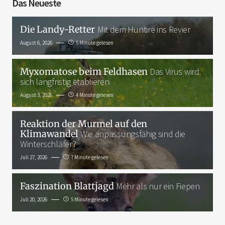
Das Neueste
Die Landy-Retter
Mit dem Huntire ins Revier
August 6, 2026
5 Minute gelesen
Myxomatose beim Feldhasen
Das Virus wird
sich langfristig etablieren
August 3, 2026
4 Minute gelesen
Reaktion der Murmel auf den
Klimawandel
Wie anpassungsfähig sind die
Winterschläfer?
Juli 27, 2026
7 Minute gelesen
Faszination Blattjagd
Mehr als nur ein Fiepen
Juli 20, 2026
5 Minute gelesen