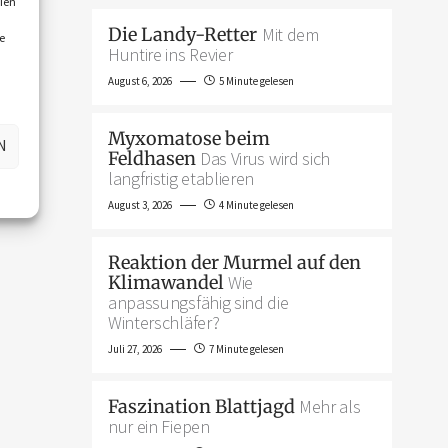
ien
Die Landy-Retter
Mit dem
e
Huntire ins Revier
August 6, 2026
5 Minute gelesen
Myxomatose beim
N
Feldhasen
Das Virus wird sich
langfristig etablieren
August 3, 2026
4 Minute gelesen
Reaktion der Murmel auf den
Klimawandel
Wie
anpassungsfähig sind die
Winterschläfer?
Juli 27, 2026
7 Minute gelesen
Faszination Blattjagd
Mehr als
nur ein Fiepen