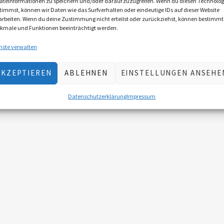
äteinformationen zu speichern und/oder darauf zuzugreifen. Wenn du diesen Technolog
timmst, können wir Daten wie das Surfverhalten oder eindeutige IDs auf dieser Website
arbeiten. Wenn du deine Zustimmung nicht erteilst oder zurückziehst, können bestimmt
kmale und Funktionen beeinträchtigt werden.
nste verwalten
AKZEPTIEREN
ABLEHNEN
EINSTELLUNGEN ANSEHE
Datenschutzerklärung
Impressum