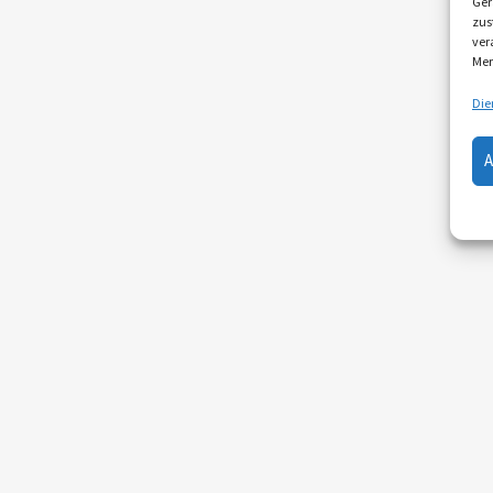
Ger
zus
ver
Mer
Die