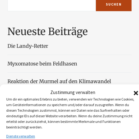
SUCHEN
Neueste Beiträge
Die Landy-Retter
Myxomatose beim Feldhasen
Reaktion der Murmel auf den Klimawandel
Zustimmung verwalten
Faszination Blattjagd
Um dir ein optimales Erlebnis zu bieten, verwenden wir Technologien wie Cookies,
um Geräteinformationen zu speichern und/oder darauf zuzugreifen. Wenn du
diesen Technologien zustimmst, können wir Daten wie das Surfverhalten oder
Wildzählung aus der Luft
eindeutige IDs auf dieser Website verarbeiten. Wenn du deine Zustimmung nicht
erteilst oder zurückziehst, können bestimmte Merkmale und Funktionen
beeinträchtigt werden.
Dienste verwalten