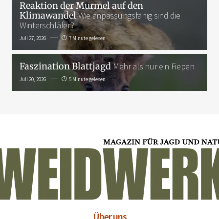
Reaktion der Murmel auf den
Klimawandel
Wie anpassungsfähig sind die
Winterschläfer?
Juli 27, 2026
7 Minute gelesen
Faszination Blattjagd
Mehr als nur ein Fiepen
Juli 20, 2026
5 Minute gelesen
Über uns