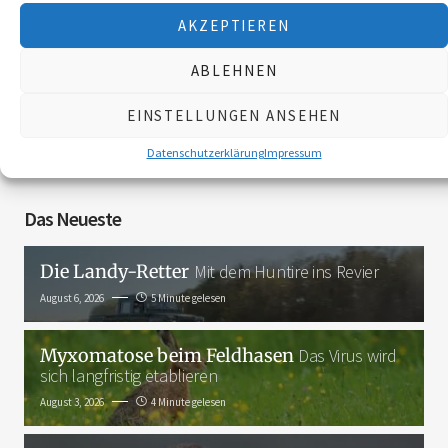
AKZEPTIEREN
Folgen Sie uns
ABLEHNEN
EINSTELLUNGEN ANSEHEN
3K
Datenschutzerklärung
Impressum
Das Neueste
Die Landy-Retter
Mit dem Huntire ins Revier
August 6, 2026
5 Minute gelesen
Myxomatose beim Feldhasen
Das Virus wird
sich langfristig etablieren
August 3, 2026
4 Minute gelesen