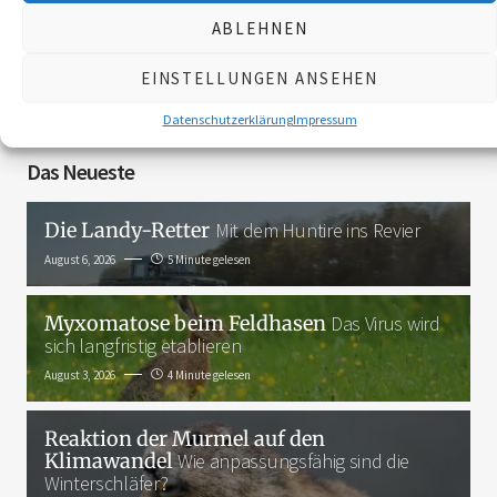
ABLEHNEN
EINSTELLUNGEN ANSEHEN
3K
Datenschutzerklärung
Impressum
Das Neueste
Die Landy-Retter
Mit dem Huntire ins Revier
August 6, 2026
5 Minute gelesen
Myxomatose beim Feldhasen
Das Virus wird
sich langfristig etablieren
August 3, 2026
4 Minute gelesen
Reaktion der Murmel auf den
Klimawandel
Wie anpassungsfähig sind die
Winterschläfer?