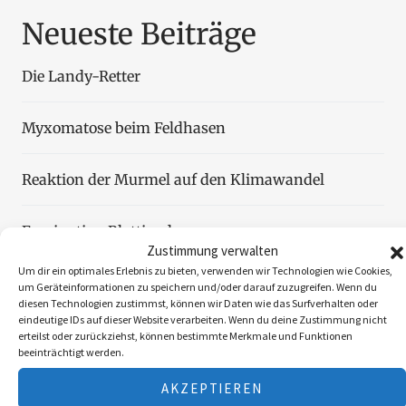
Neueste Beiträge
Die Landy-Retter
Myxomatose beim Feldhasen
Reaktion der Murmel auf den Klimawandel
Faszination Blattjagd
Zustimmung verwalten
Um dir ein optimales Erlebnis zu bieten, verwenden wir Technologien wie Cookies,
Wildzählung aus der Luft
um Geräteinformationen zu speichern und/oder darauf zuzugreifen. Wenn du
diesen Technologien zustimmst, können wir Daten wie das Surfverhalten oder
eindeutige IDs auf dieser Website verarbeiten. Wenn du deine Zustimmung nicht
erteilst oder zurückziehst, können bestimmte Merkmale und Funktionen
beeinträchtigt werden.
AKZEPTIEREN
Folgen Sie uns