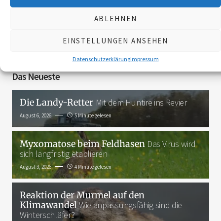
ABLEHNEN
3K
EINSTELLUNGEN ANSEHEN
Datenschutzerklärung
Impressum
Das Neueste
Die Landy-Retter
Mit dem Huntire ins Revier
August 6, 2026
5 Minute gelesen
Myxomatose beim Feldhasen
Das Virus wird
sich langfristig etablieren
August 3, 2026
4 Minute gelesen
Reaktion der Murmel auf den
Klimawandel
Wie anpassungsfähig sind die
Winterschläfer?