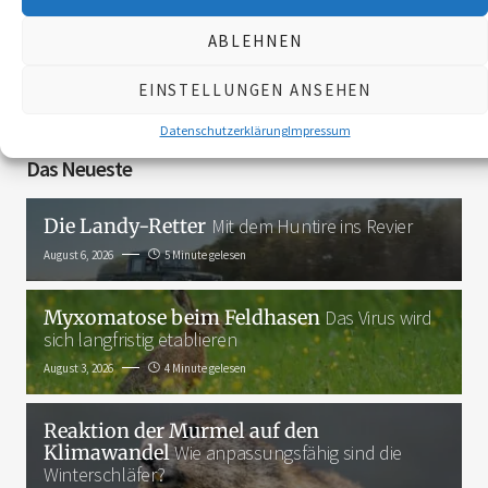
ABLEHNEN
3K
EINSTELLUNGEN ANSEHEN
Datenschutzerklärung
Impressum
Das Neueste
Die Landy-Retter
Mit dem Huntire ins Revier
August 6, 2026
5 Minute gelesen
Myxomatose beim Feldhasen
Das Virus wird
sich langfristig etablieren
August 3, 2026
4 Minute gelesen
Reaktion der Murmel auf den
Klimawandel
Wie anpassungsfähig sind die
Winterschläfer?