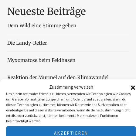
Neueste Beiträge
Dem Wild eine Stimme geben
Die Landy-Retter
Myxomatose beim Feldhasen
Reaktion der Murmel auf den Klimawandel
Zustimmung verwalten
Um dir ein optimales Erlebnis zu bieten, verwenden wir Technologien wie Cookies,
Faszination Blattjagd
um Geräteinformationen zu speichern und/oder darauf zuzugreifen. Wenn du
diesen Technologien zustimmst, können wir Daten wie das Surfverhalten oder
eindeutige IDs auf dieser Website verarbeiten. Wenn du deine Zustimmung nicht
erteilst oder zurückziehst, können bestimmte Merkmale und Funktionen
beeinträchtigt werden.
Folgen Sie uns
AKZEPTIEREN