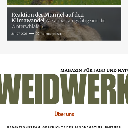
Reaktion der Murmel auf den
Klimawandel
Wie anpassungsfähig sind die
Winterschläfer?
Juli 27, 2026
7 Minute gelesen
Über uns
REDAKTIONSTEAM
GESCHICHTE DES JAGDMAGAZINS
PARTNER