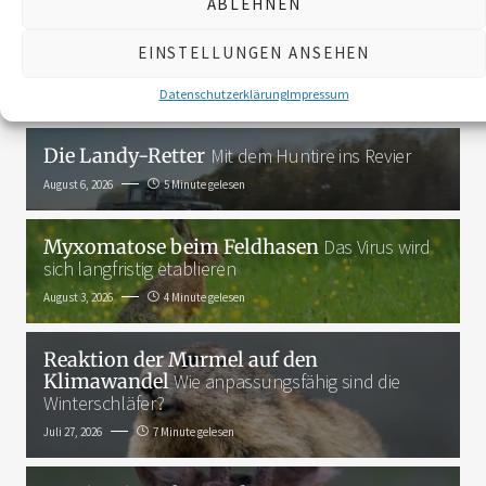
ABLEHNEN
3K
EINSTELLUNGEN ANSEHEN
Das Neueste
Datenschutzerklärung
Impressum
Die Landy-Retter
Mit dem Huntire ins Revier
August 6, 2026
5 Minute gelesen
Myxomatose beim Feldhasen
Das Virus wird
sich langfristig etablieren
August 3, 2026
4 Minute gelesen
Reaktion der Murmel auf den
Klimawandel
Wie anpassungsfähig sind die
Winterschläfer?
Juli 27, 2026
7 Minute gelesen