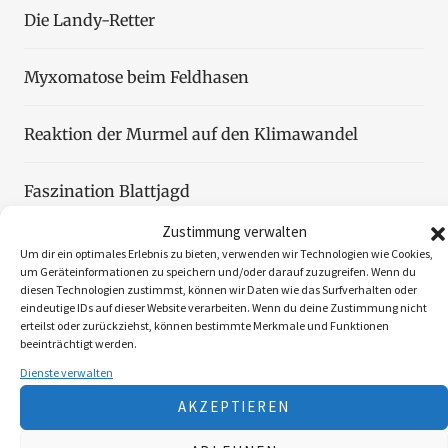
Die Landy-Retter
Myxomatose beim Feldhasen
Reaktion der Murmel auf den Klimawandel
Faszination Blattjagd
Zustimmung verwalten
Wildzählung aus der Luft
Um dir ein optimales Erlebnis zu bieten, verwenden wir Technologien wie Cookies,
um Geräteinformationen zu speichern und/oder darauf zuzugreifen. Wenn du
diesen Technologien zustimmst, können wir Daten wie das Surfverhalten oder
eindeutige IDs auf dieser Website verarbeiten. Wenn du deine Zustimmung nicht
erteilst oder zurückziehst, können bestimmte Merkmale und Funktionen
beeinträchtigt werden.
Folgen Sie uns
Dienste verwalten
AKZEPTIEREN