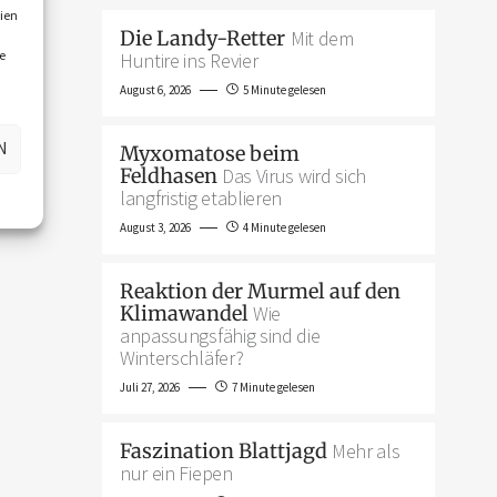
ien
Die Landy-Retter
Mit dem
e
Huntire ins Revier
August 6, 2026
5 Minute gelesen
N
Myxomatose beim
Feldhasen
Das Virus wird sich
langfristig etablieren
August 3, 2026
4 Minute gelesen
Reaktion der Murmel auf den
Klimawandel
Wie
anpassungsfähig sind die
Winterschläfer?
Juli 27, 2026
7 Minute gelesen
Faszination Blattjagd
Mehr als
nur ein Fiepen