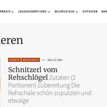
PRAXIS
JAGDAUSRÜSTUNG
WILDFLEISCH
OUTDOOR
MA
ieren
REZEPTE
WILDFLEISCH
März 12, 2025
Schnitzerl vom
Rehschlögel
Zutaten (2
Portionen) Zubereitung Die
Rehschale schön zuputzen und
­etwaige