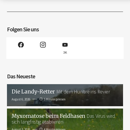
Folgen Sie uns
3K
Das Neueste
Die Landy-Retter
Mit dem Huntire ins Revier
August 6, 2026
5 Minute gelesen
Myxomatose beim Feldhasen
Das Virus wird
sich langfristig etablieren
August 3, 2026
4 Minute gelesen