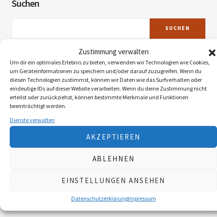
Suchen
SUCHEN
Zustimmung verwalten
Um dir ein optimales Erlebnis zu bieten, verwenden wir Technologien wie Cookies,
Neueste Beiträge
um Geräteinformationen zu speichern und/oder darauf zuzugreifen. Wenn du
diesen Technologien zustimmst, können wir Daten wie das Surfverhalten oder
eindeutige IDs auf dieser Website verarbeiten. Wenn du deine Zustimmung nicht
Die Landy-Retter
erteilst oder zurückziehst, können bestimmte Merkmale und Funktionen
beeinträchtigt werden.
Myxomatose beim Feldhasen
Dienste verwalten
AKZEPTIEREN
Reaktion der Murmel auf den Klimawandel
ABLEHNEN
Faszination Blattjagd
EINSTELLUNGEN ANSEHEN
Datenschutzerklärung
Impressum
Wildzählung aus der Luft