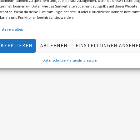
äteinformationen zu speichern und/oder darauf zuzugreifen. Wenn du diesen Technolog
timmst, können wir Daten wie das Surfverhalten oder eindeutige IDs auf dieser Website
arbeiten. Wenn du deine Zustimmung nicht erteilst oder zurückziehst, können bestimmt
kmale und Funktionen beeinträchtigt werden.
nste verwalten
AKZEPTIEREN
ABLEHNEN
EINSTELLUNGEN ANSEHE
Datenschutzerklärung
Impressum