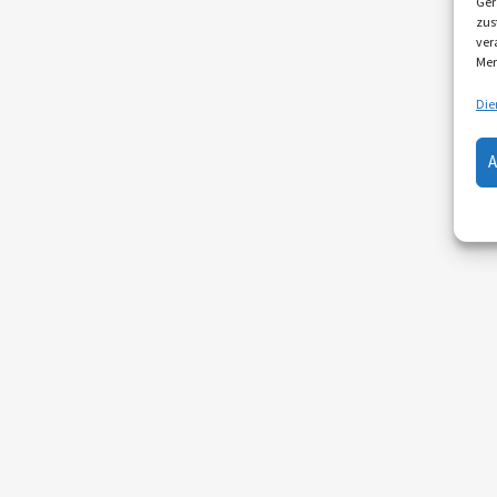
Ger
zus
ver
Mer
Die