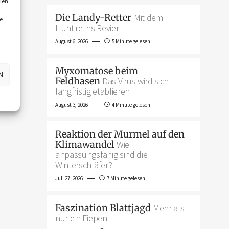
ien
Die Landy-Retter
Mit dem
e
Huntire ins Revier
August 6, 2026
5 Minute gelesen
Myxomatose beim
N
Feldhasen
Das Virus wird sich
langfristig etablieren
August 3, 2026
4 Minute gelesen
Reaktion der Murmel auf den
Klimawandel
Wie
anpassungsfähig sind die
Winterschläfer?
Juli 27, 2026
7 Minute gelesen
Faszination Blattjagd
Mehr als
nur ein Fiepen