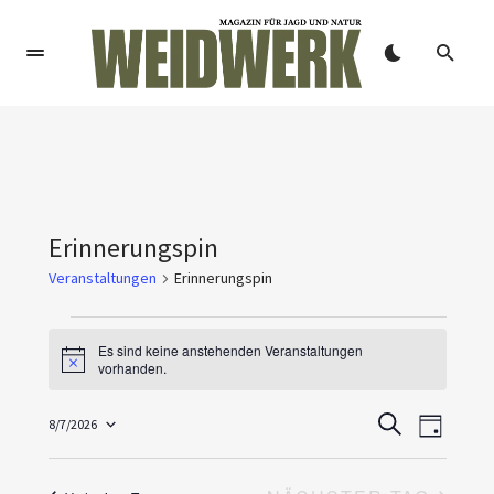
Erinnerungspin
Veranstaltungen
Erinnerungspin
Es sind keine anstehenden Veranstaltungen
Hinweis
vorhanden.
V
V
8/7/2026
SUCHE
TAG
Datum
e
e
wählen.