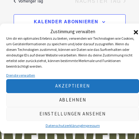
r
NÄCHSTER TAG
r
Vorheriger Tag
a
a
n
KALENDER ABONNIEREN
n
s
Zustimmung verwalten
s
t
Um dir ein optimales Erlebnis zu bieten, verwenden wir Technologien wie Cookies,
um Geräteinformationen zu speichern und/oder darauf zuzugreifen. Wenn du
t
a
diesen Technologien zustimmst, können wir Daten wie das Surfverhalten oder
eindeutige IDs auf dieser Website verarbeiten. Wenn du deine Zustimmung nicht
a
l
erteilst oder zurückziehst, können bestimmte Merkmale und Funktionen
beeinträchtigt werden.
l
t
Dienste verwalten
u
t
AKZEPTIEREN
n
u
g
ABLEHNEN
n
A
g
EINSTELLUNGEN ANSEHEN
n
e
Datenschutzerklärung
Impressum
s
n