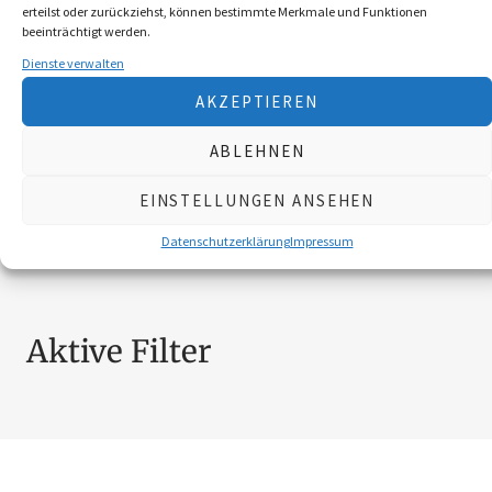
erteilst oder zurückziehst, können bestimmte Merkmale und Funktionen
BROSCHÜREN
18
beeinträchtigt werden.
MESSER
4
Dienste verwalten
SCHILDER NÖ-JAGDVERBAND
6
AKZEPTIEREN
SCHMUCK
4
ZUBEHÖR
20
ABLEHNEN
EINSTELLUNGEN ANSEHEN
Nach Preis filtern
Datenschutzerklärung
Impressum
Aktive Filter