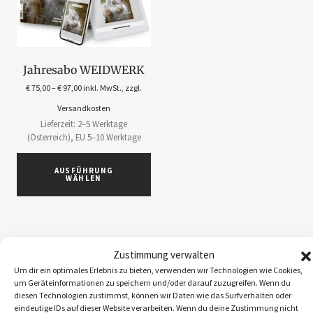
Jahresabo WEIDWERK
€
75,00
–
€
97,00
inkl. MwSt., zzgl.
Versandkosten
Lieferzeit: 2–5 Werktage
(Österreich), EU 5–10 Werktage
AUSFÜHRUNG
WÄHLEN
Zustimmung verwalten
Um dir ein optimales Erlebnis zu bieten, verwenden wir Technologien wie Cookies,
ABOS
1
um Geräteinformationen zu speichern und/oder darauf zuzugreifen. Wenn du
ACCESSOIRES
5
diesen Technologien zustimmst, können wir Daten wie das Surfverhalten oder
eindeutige IDs auf dieser Website verarbeiten. Wenn du deine Zustimmung nicht
BEKLEIDUNG
10