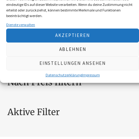
ACCESSOIRES
5
eindeutige IDs auf dieser Website verarbeiten. Wenn du deine Zustimmung nicht
erteilst oder zurückziehst, können bestimmte Merkmale und Funktionen
BEKLEIDUNG
10
beeinträchtigt werden.
BROSCHÜREN
18
Dienste verwalten
MESSER
4
AKZEPTIEREN
SCHILDER NÖ-JAGDVERBAND
6
SCHMUCK
4
ABLEHNEN
ZUBEHÖR
20
EINSTELLUNGEN ANSEHEN
Datenschutzerklärung
Impressum
Nach Preis filtern
Aktive Filter