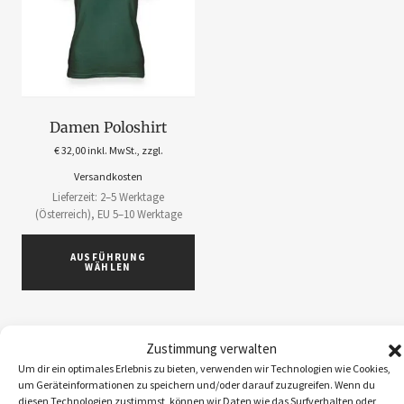
Damen Poloshirt
€
32,00
inkl. MwSt., zzgl.
Versandkosten
Lieferzeit: 2–5 Werktage
(Österreich), EU 5–10 Werktage
AUSFÜHRUNG
WÄHLEN
Zustimmung verwalten
Um dir ein optimales Erlebnis zu bieten, verwenden wir Technologien wie Cookies,
um Geräteinformationen zu speichern und/oder darauf zuzugreifen. Wenn du
ABOS
1
diesen Technologien zustimmst, können wir Daten wie das Surfverhalten oder