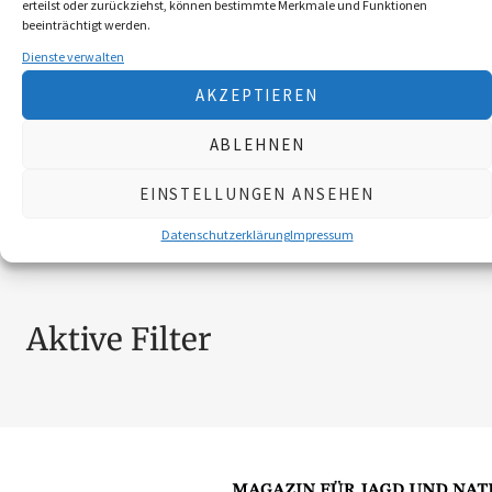
erteilst oder zurückziehst, können bestimmte Merkmale und Funktionen
BROSCHÜREN
18
beeinträchtigt werden.
MESSER
4
Dienste verwalten
SCHILDER NÖ-JAGDVERBAND
6
AKZEPTIEREN
SCHMUCK
4
ZUBEHÖR
20
ABLEHNEN
EINSTELLUNGEN ANSEHEN
Nach Preis filtern
Datenschutzerklärung
Impressum
Aktive Filter