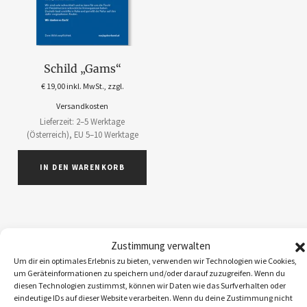
Schild „Gams“
€
19,00
inkl. MwSt., zzgl.
Versandkosten
Lieferzeit: 2–5 Werktage
(Österreich), EU 5–10 Werktage
IN DEN WARENKORB
Zustimmung verwalten
ABOS
1
Um dir ein optimales Erlebnis zu bieten, verwenden wir Technologien wie Cookies,
um Geräteinformationen zu speichern und/oder darauf zuzugreifen. Wenn du
ACCESSOIRES
5
diesen Technologien zustimmst, können wir Daten wie das Surfverhalten oder
BEKLEIDUNG
10
eindeutige IDs auf dieser Website verarbeiten. Wenn du deine Zustimmung nicht