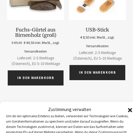
Fuchs-Gürtel aus
USB-Stick
Birnenholz (groß)
€
8,50
inkl. MwSt., zzgl.
€
89,00
€
44,50
inkl. MwSt., zzgl.
Versandkosten
Versandkosten
Lieferzeit: 2–5 Werktage
Lieferzeit: 2–5 Werktage
(Österreich), EU 5–10 Werktage
(Österreich), EU 5–10 Werktage
IN DEN WARENKORB
IN DEN WARENKORB
Zustimmung verwalten
Um dir ein optimales Erlebnis zu bieten, verwenden wir Technologien wie Cookies,
ABOS
1
um Geräteinformationen zu speichern und/oder darauf zuzugreifen. Wenn du
ACCESSOIRES
5
diesen Technologien zustimmst, können wir Daten wie das Surfverhalten oder
eindeutige IDs auf dieser Website verarbeiten. Wenn du deine Zustimmung nicht