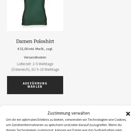
Damen Poloshirt
€
32,00
inkl. MwSt., zzgl.
Versandkosten
Lieferzeit: 2–5 Werktage
(Österreich), EU 5–10 Werktage
AUSFÜHRUNG
WÄHLEN
Zustimmung verwalten
Um dir ein optimales Erlebnis zu bieten, verwenden wir Technologien wie Cookies,
um Geräteinformationen zu speichern und/oder darauf zuzugreifen. Wenn du
ABOS
1
diesen Technologien zustimmst, können wir Daten wie das Surfverhalten oder