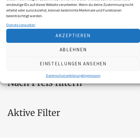
ACCESSOIRES
5
eindeutige IDs auf dieser Website verarbeiten. Wenn du deine Zustimmung nicht
erteilst oder zurückziehst, können bestimmte Merkmale und Funktionen
BEKLEIDUNG
10
beeinträchtigt werden.
BROSCHÜREN
18
Dienste verwalten
MESSER
4
AKZEPTIEREN
SCHILDER NÖ-JAGDVERBAND
6
SCHMUCK
4
ABLEHNEN
ZUBEHÖR
20
EINSTELLUNGEN ANSEHEN
Datenschutzerklärung
Impressum
Nach Preis filtern
Aktive Filter