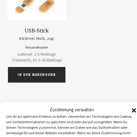
USB-Stick
€
8,50
inkl. MwSt., zzgl.
Versandkosten
Lieferzeit: 2–5 Werktage
(Österreich), EU 5–10 Werktage
IN DEN WARENKORB
Zustimmung verwalten
ABOS
1
Um dir ein optimales Erlebnis zu bieten, verwenden wir Technologien wie Cookies,
um Geräteinformationen zu speichern und/oder darauf zuzugreifen. Wenn du
ACCESSOIRES
5
diesen Technologien zustimmst, können wir Daten wie das Surfverhalten oder
BEKLEIDUNG
10
eindeutige IDs auf dieser Website verarbeiten. Wenn du deine Zustimmung nicht