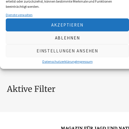
erteilst oder zurückziehst, können bestimmte Merkmale und Funktionen
BROSCHÜREN
18
beeinträchtigt werden.
MESSER
4
Dienste verwalten
SCHILDER NÖ-JAGDVERBAND
6
AKZEPTIEREN
SCHMUCK
4
ZUBEHÖR
20
ABLEHNEN
EINSTELLUNGEN ANSEHEN
Nach Preis filtern
Datenschutzerklärung
Impressum
Aktive Filter