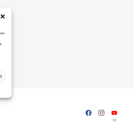
ien
e
N
3K