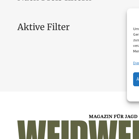
Aktive Filter
Um 
Ger
zus
ver
Mer
Die