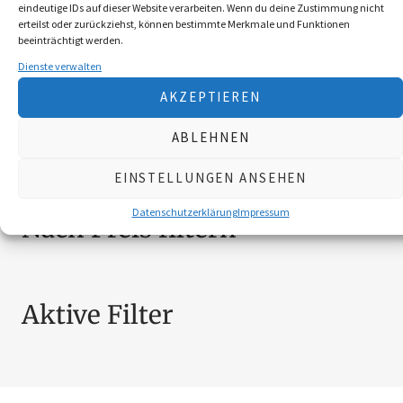
eindeutige IDs auf dieser Website verarbeiten. Wenn du deine Zustimmung nicht
BEKLEIDUNG
10
erteilst oder zurückziehst, können bestimmte Merkmale und Funktionen
beeinträchtigt werden.
BROSCHÜREN
18
Dienste verwalten
MESSER
4
AKZEPTIEREN
SCHILDER NÖ-JAGDVERBAND
6
SCHMUCK
4
ABLEHNEN
ZUBEHÖR
20
EINSTELLUNGEN ANSEHEN
Datenschutzerklärung
Impressum
Nach Preis filtern
Aktive Filter