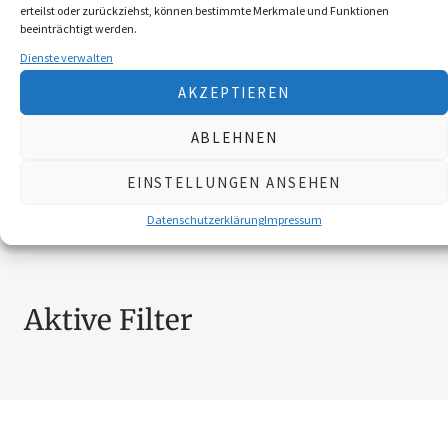
erteilst oder zurückziehst, können bestimmte Merkmale und Funktionen
BROSCHÜREN
18
beeinträchtigt werden.
MESSER
4
Dienste verwalten
SCHILDER NÖ-JAGDVERBAND
6
AKZEPTIEREN
SCHMUCK
4
ZUBEHÖR
20
ABLEHNEN
EINSTELLUNGEN ANSEHEN
Nach Preis filtern
Datenschutzerklärung
Impressum
Aktive Filter