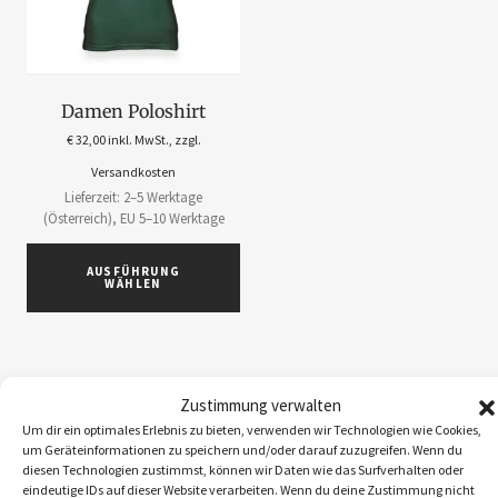
Damen Poloshirt
€
32,00
inkl. MwSt., zzgl.
Versandkosten
Lieferzeit: 2–5 Werktage
(Österreich), EU 5–10 Werktage
AUSFÜHRUNG
WÄHLEN
Zustimmung verwalten
Um dir ein optimales Erlebnis zu bieten, verwenden wir Technologien wie Cookies,
ABOS
1
um Geräteinformationen zu speichern und/oder darauf zuzugreifen. Wenn du
ACCESSOIRES
5
diesen Technologien zustimmst, können wir Daten wie das Surfverhalten oder
eindeutige IDs auf dieser Website verarbeiten. Wenn du deine Zustimmung nicht
BEKLEIDUNG
10