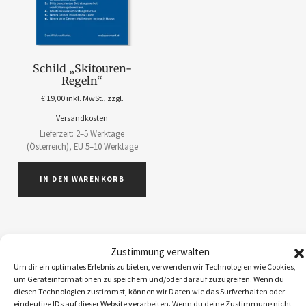
Schild „Skitouren-
Regeln“
€
19,00
inkl. MwSt., zzgl.
Versandkosten
Lieferzeit: 2–5 Werktage
(Österreich), EU 5–10 Werktage
IN DEN WARENKORB
Zustimmung verwalten
Um dir ein optimales Erlebnis zu bieten, verwenden wir Technologien wie Cookies,
ABOS
1
um Geräteinformationen zu speichern und/oder darauf zuzugreifen. Wenn du
ACCESSOIRES
5
diesen Technologien zustimmst, können wir Daten wie das Surfverhalten oder
eindeutige IDs auf dieser Website verarbeiten. Wenn du deine Zustimmung nicht