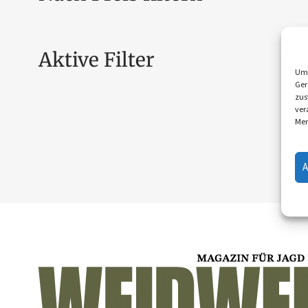
Aktive Filter
Um 
Ger
zus
ver
Mer