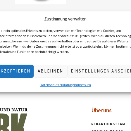
Herren T-Shirt „Da
Zustimmung verwalten
Jaga“
€
25,00
inkl. MwSt., zzgl.
dir ein optimales Erlebnis zu bieten, verwenden wir Technologien wie Cookies, um
Versandkosten
äteinformationen zu speichern und/oder darauf zuzugreifen. Wenn du diesen Technolog
timmst, können wir Daten wie das Surfverhalten oder eindeutige IDs auf dieser Website
Lieferzeit: 2–5 Werktage
arbeiten. Wenn du deine Zustimmung nicht erteilst oder zurückziehst, können bestimmt
(Österreich), EU 5–10 Werktage
kmale und Funktionen beeinträchtigt werden.
AUSFÜHRUNG
WÄHLEN
AKZEPTIEREN
ABLEHNEN
EINSTELLUNGEN ANSEHE
Datenschutzerklärung
Impressum
Über uns
REDAKTIONSTEAM