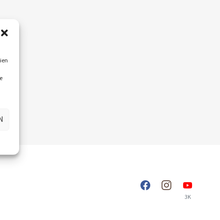
ien
e
N
3K