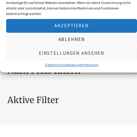
BEKLEIDUNG
10
eindeutige IDs auf dieser Website verarbeiten. Wenn du deine Zustimmung nicht
erteilst oder zurückziehst, können bestimmte Merkmale und Funktionen
BROSCHÜREN
18
beeinträchtigt werden.
MESSER
4
AKZEPTIEREN
SCHILDER NÖ-JAGDVERBAND
6
SCHMUCK
4
ABLEHNEN
ZUBEHÖR
20
EINSTELLUNGEN ANSEHEN
Datenschutzerklärung
Impressum
Nach Preis filtern
Aktive Filter