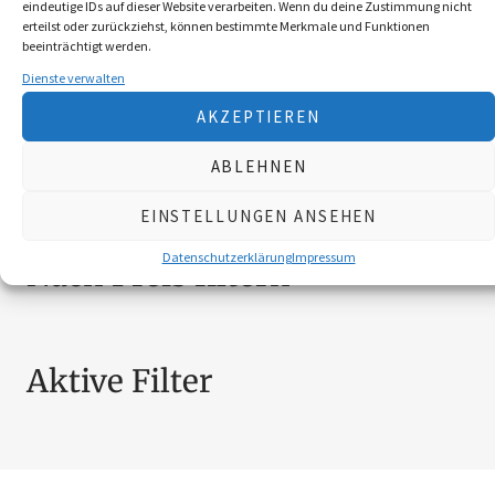
eindeutige IDs auf dieser Website verarbeiten. Wenn du deine Zustimmung nicht
BEKLEIDUNG
10
erteilst oder zurückziehst, können bestimmte Merkmale und Funktionen
beeinträchtigt werden.
BROSCHÜREN
18
Dienste verwalten
MESSER
4
SCHILDER NÖ-JAGDVERBAND
6
AKZEPTIEREN
SCHMUCK
4
ABLEHNEN
ZUBEHÖR
20
EINSTELLUNGEN ANSEHEN
Datenschutzerklärung
Impressum
Nach Preis filtern
Aktive Filter