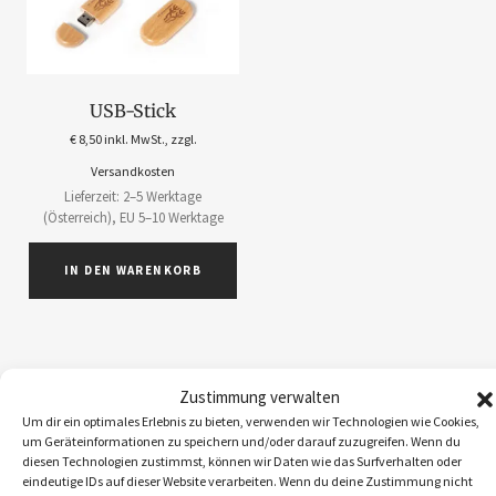
USB-Stick
€
8,50
inkl. MwSt., zzgl.
Versandkosten
Lieferzeit: 2–5 Werktage
(Österreich), EU 5–10 Werktage
IN DEN WARENKORB
Zustimmung verwalten
ABOS
1
Um dir ein optimales Erlebnis zu bieten, verwenden wir Technologien wie Cookies,
um Geräteinformationen zu speichern und/oder darauf zuzugreifen. Wenn du
ACCESSOIRES
5
diesen Technologien zustimmst, können wir Daten wie das Surfverhalten oder
BEKLEIDUNG
10
eindeutige IDs auf dieser Website verarbeiten. Wenn du deine Zustimmung nicht