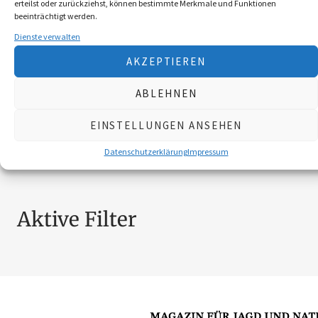
erteilst oder zurückziehst, können bestimmte Merkmale und Funktionen
BROSCHÜREN
18
beeinträchtigt werden.
MESSER
4
Dienste verwalten
SCHILDER NÖ-JAGDVERBAND
6
AKZEPTIEREN
SCHMUCK
4
ZUBEHÖR
20
ABLEHNEN
EINSTELLUNGEN ANSEHEN
Nach Preis filtern
Datenschutzerklärung
Impressum
Aktive Filter