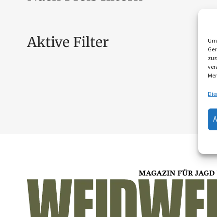
Aktive Filter
Um 
Ger
zus
ver
Mer
Die