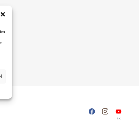
ien
e
N
3K