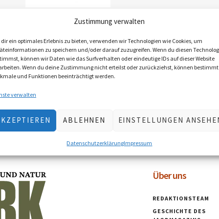
Zustimmung verwalten
USB-Stick
€
8,50
inkl. MwSt., zzgl.
dir ein optimales Erlebnis zu bieten, verwenden wir Technologien wie Cookies, um
äteinformationen zu speichern und/oder darauf zuzugreifen. Wenn du diesen Technolog
Versandkosten
timmst, können wir Daten wie das Surfverhalten oder eindeutige IDs auf dieser Website
Lieferzeit: 2–5 Werktage
arbeiten. Wenn du deine Zustimmung nicht erteilst oder zurückziehst, können bestimmt
(Österreich), EU 5–10 Werktage
kmale und Funktionen beeinträchtigt werden.
IN DEN
nste verwalten
WARENKORB
AKZEPTIEREN
ABLEHNEN
EINSTELLUNGEN ANSEHE
Datenschutzerklärung
Impressum
Über uns
REDAKTIONSTEAM
GESCHICHTE DES