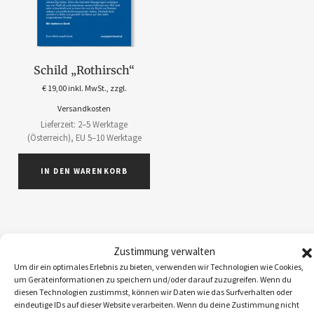
Schild „Rothirsch“
€
19,00
inkl. MwSt., zzgl.
Versandkosten
Lieferzeit: 2–5 Werktage
(Österreich), EU 5–10 Werktage
IN DEN WARENKORB
Zustimmung verwalten
ABOS
1
Um dir ein optimales Erlebnis zu bieten, verwenden wir Technologien wie Cookies,
um Geräteinformationen zu speichern und/oder darauf zuzugreifen. Wenn du
ACCESSOIRES
5
diesen Technologien zustimmst, können wir Daten wie das Surfverhalten oder
BEKLEIDUNG
10
eindeutige IDs auf dieser Website verarbeiten. Wenn du deine Zustimmung nicht