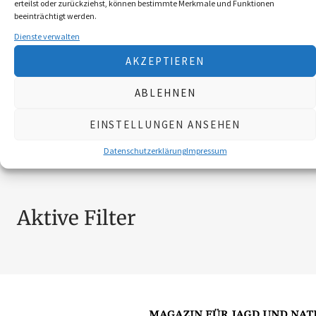
erteilst oder zurückziehst, können bestimmte Merkmale und Funktionen
BROSCHÜREN
18
beeinträchtigt werden.
MESSER
4
Dienste verwalten
SCHILDER NÖ-JAGDVERBAND
6
AKZEPTIEREN
SCHMUCK
4
ZUBEHÖR
20
ABLEHNEN
EINSTELLUNGEN ANSEHEN
Nach Preis filtern
Datenschutzerklärung
Impressum
Aktive Filter