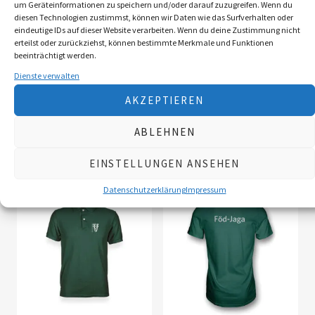
um Geräteinformationen zu speichern und/oder darauf zuzugreifen. Wenn du
(Österreich), EU 5–10 Werktage
diesen Technologien zustimmst, können wir Daten wie das Surfverhalten oder
eindeutige IDs auf dieser Website verarbeiten. Wenn du deine Zustimmung nicht
erteilst oder zurückziehst, können bestimmte Merkmale und Funktionen
AUSFÜHRUNG
WÄHLEN
beeinträchtigt werden.
Dienste verwalten
AKZEPTIEREN
ABLEHNEN
Verwandte Produkte
EINSTELLUNGEN ANSEHEN
Datenschutzerklärung
Impressum