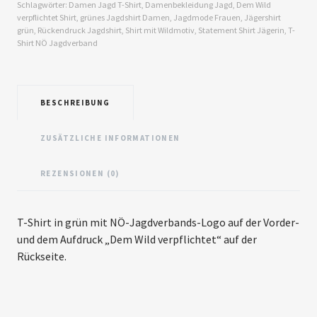
Schlagwörter:
Damen Jagd T-Shirt
,
Damenbekleidung Jagd
,
Dem Wild
verpflichtet Shirt
,
grünes Jagdshirt Damen
,
Jagdmode Frauen
,
Jägershirt
grün
,
Rückendruck Jagdshirt
,
Shirt mit Wildmotiv
,
Statement Shirt Jägerin
,
T-
Shirt NÖ Jagdverband
BESCHREIBUNG
ZUSÄTZLICHE INFORMATIONEN
REZENSIONEN (0)
T-Shirt in grün mit NÖ-Jagdverbands-Logo auf der Vorder-
und dem Aufdruck „Dem Wild verpflichtet“ auf der
Rückseite.