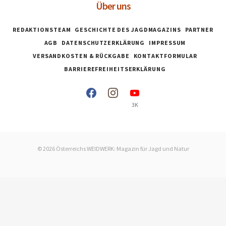
Über uns
REDAKTIONSTEAM
GESCHICHTE DES JAGDMAGAZINS
PARTNER
AGB
DATENSCHUTZERKLÄRUNG
IMPRESSUM
VERSANDKOSTEN & RÜCKGABE
KONTAKTFORMULAR
BARRIEREFREIHEITSERKLÄRUNG
3K
© 2026 Österreichs WEIDWERK: Magazin für Jagd und Natur