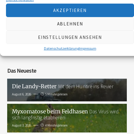
AKZEPTIEREN
Folgen Sie uns
ABLEHNEN
EINSTELLUNGEN ANSEHEN
3K
Datenschutzerklärung
Impressum
Das Neueste
Die Landy-Retter
Mit dem Huntire ins Revier
August 6, 2026
5 Minute gelesen
Myxomatose beim Feldhasen
Das Virus wird
sich langfristig etablieren
August 3, 2026
4 Minute gelesen