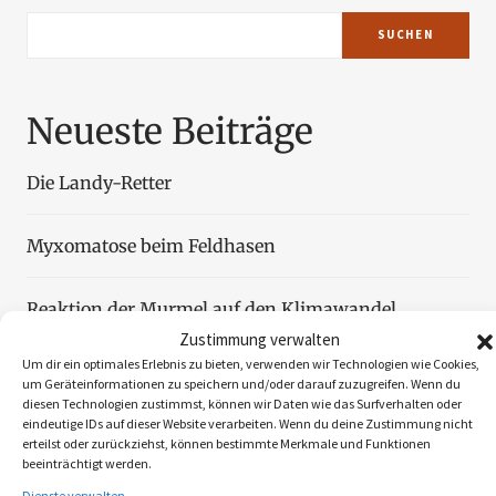
SUCHEN
Neueste Beiträge
Die Landy-Retter
Myxomatose beim Feldhasen
Reaktion der Murmel auf den Klimawandel
Zustimmung verwalten
Um dir ein optimales Erlebnis zu bieten, verwenden wir Technologien wie Cookies,
Faszination Blattjagd
um Geräteinformationen zu speichern und/oder darauf zuzugreifen. Wenn du
diesen Technologien zustimmst, können wir Daten wie das Surfverhalten oder
eindeutige IDs auf dieser Website verarbeiten. Wenn du deine Zustimmung nicht
Wildzählung aus der Luft
erteilst oder zurückziehst, können bestimmte Merkmale und Funktionen
beeinträchtigt werden.
Dienste verwalten