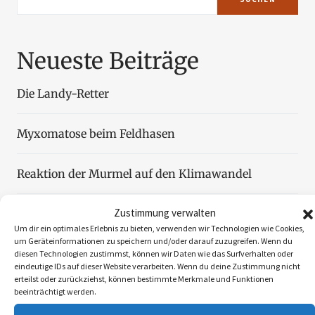
Neueste Beiträge
Die Landy-Retter
Myxomatose beim Feldhasen
Reaktion der Murmel auf den Klimawandel
Zustimmung verwalten
Faszination Blattjagd
Um dir ein optimales Erlebnis zu bieten, verwenden wir Technologien wie Cookies,
um Geräteinformationen zu speichern und/oder darauf zuzugreifen. Wenn du
Wildzählung aus der Luft
diesen Technologien zustimmst, können wir Daten wie das Surfverhalten oder
eindeutige IDs auf dieser Website verarbeiten. Wenn du deine Zustimmung nicht
erteilst oder zurückziehst, können bestimmte Merkmale und Funktionen
beeinträchtigt werden.