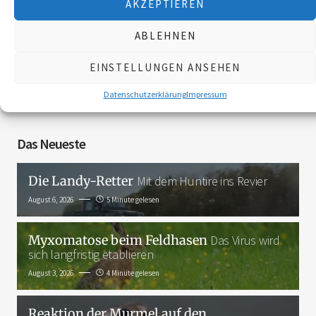
AKZEPTIEREN
Folgen Sie uns
ABLEHNEN
EINSTELLUNGEN ANSEHEN
3K
Datenschutzerklärung
Impressum
Das Neueste
Die Landy-Retter
Mit dem Huntire ins Revier
August 6, 2026
5 Minute gelesen
Myxomatose beim Feldhasen
Das Virus wird
sich langfristig etablieren
August 3, 2026
4 Minute gelesen
Reaktion der Murmel auf den