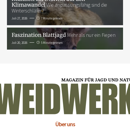
Klimawandel
Wie anpassungsfähig sind die
Winterschläfer?
Juli 27, 2026
7 Minute gelesen
Faszination Blattjagd
Mehr als nur ein Fiepen
Juli 20, 2026
5 Minute gelesen
Über uns