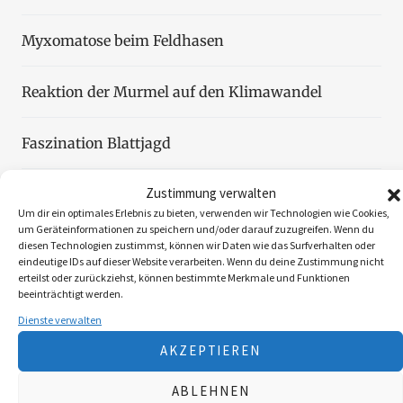
Myxomatose beim Feldhasen
Reaktion der Murmel auf den Klimawandel
Faszination Blattjagd
Zustimmung verwalten
Wildzählung aus der Luft
Um dir ein optimales Erlebnis zu bieten, verwenden wir Technologien wie Cookies,
um Geräteinformationen zu speichern und/oder darauf zuzugreifen. Wenn du
diesen Technologien zustimmst, können wir Daten wie das Surfverhalten oder
eindeutige IDs auf dieser Website verarbeiten. Wenn du deine Zustimmung nicht
erteilst oder zurückziehst, können bestimmte Merkmale und Funktionen
beeinträchtigt werden.
Folgen Sie uns
Dienste verwalten
AKZEPTIEREN
3K
ABLEHNEN