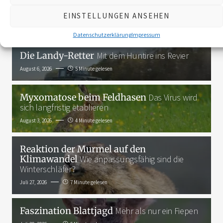
EINSTELLUNGEN ANSEHEN
Das Neueste
Datenschutzerklärung
Impressum
Die Landy-Retter
Mit dem Huntire ins Revier
August 6, 2026
5 Minute gelesen
Myxomatose beim Feldhasen
Das Virus wird
sich langfristig etablieren
August 3, 2026
4 Minute gelesen
Reaktion der Murmel auf den
Klimawandel
Wie anpassungsfähig sind die
Winterschläfer?
Juli 27, 2026
7 Minute gelesen
Faszination Blattjagd
Mehr als nur ein Fiepen