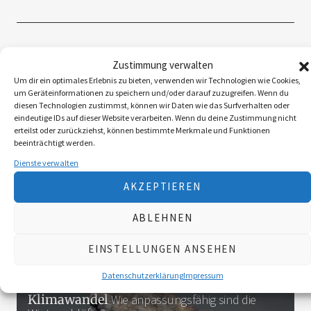
Folgen Sie uns
Zustimmung verwalten
Um dir ein optimales Erlebnis zu bieten, verwenden wir Technologien wie Cookies,
um Geräteinformationen zu speichern und/oder darauf zuzugreifen. Wenn du
diesen Technologien zustimmst, können wir Daten wie das Surfverhalten oder
eindeutige IDs auf dieser Website verarbeiten. Wenn du deine Zustimmung nicht
3K
erteilst oder zurückziehst, können bestimmte Merkmale und Funktionen
beeinträchtigt werden.
Dienste verwalten
Das Neueste
AKZEPTIEREN
Myxomatose beim Feldhasen
Das Virus wird
ABLEHNEN
sich langfristig etablieren
August 3, 2026
4 Minute gelesen
EINSTELLUNGEN ANSEHEN
Datenschutzerklärung
Impressum
Reaktion der Murmel auf den
Klimawandel
Wie anpassungsfähig sind die