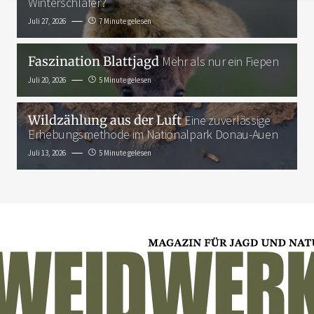
Winterschläfer?
Juli 27, 2026
7 Minute gelesen
Faszination Blattjagd
Mehr als nur ein Fiepen
Juli 20, 2026
5 Minute gelesen
Wildzählung aus der Luft
Eine zuverlässige
Erhebungsmethode im Nationalpark Donau-Auen
Juli 13, 2026
5 Minute gelesen