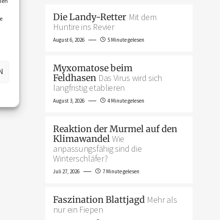
ien
Die Landy-Retter
Mit dem
e
Huntire ins Revier
August 6, 2026
5 Minute gelesen
Myxomatose beim
N
Feldhasen
Das Virus wird sich
langfristig etablieren
August 3, 2026
4 Minute gelesen
Reaktion der Murmel auf den
Klimawandel
Wie
anpassungsfähig sind die
Winterschläfer?
Juli 27, 2026
7 Minute gelesen
Faszination Blattjagd
Mehr als
nur ein Fiepen