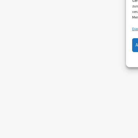
Ger
zus
ver
Mer
Die