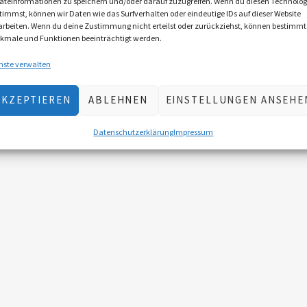
äteinformationen zu speichern und/oder darauf zuzugreifen. Wenn du diesen Technolog
timmst, können wir Daten wie das Surfverhalten oder eindeutige IDs auf dieser Website
arbeiten. Wenn du deine Zustimmung nicht erteilst oder zurückziehst, können bestimmt
kmale und Funktionen beeinträchtigt werden.
nste verwalten
AKZEPTIEREN
ABLEHNEN
EINSTELLUNGEN ANSEHE
Datenschutzerklärung
Impressum