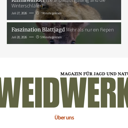
Winterschläfer?
Juli 27, 2026
7 Minute gelesen
Faszination Blattjagd
Mehr als nur ein Fiepen
Juli 20, 2026
5 Minute gelesen
Über uns