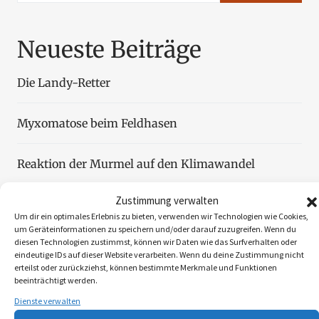
Neueste Beiträge
Die Landy-Retter
Myxomatose beim Feldhasen
Reaktion der Murmel auf den Klimawandel
Zustimmung verwalten
Faszination Blattjagd
Um dir ein optimales Erlebnis zu bieten, verwenden wir Technologien wie Cookies,
um Geräteinformationen zu speichern und/oder darauf zuzugreifen. Wenn du
diesen Technologien zustimmst, können wir Daten wie das Surfverhalten oder
Wildzählung aus der Luft
eindeutige IDs auf dieser Website verarbeiten. Wenn du deine Zustimmung nicht
erteilst oder zurückziehst, können bestimmte Merkmale und Funktionen
beeinträchtigt werden.
Dienste verwalten