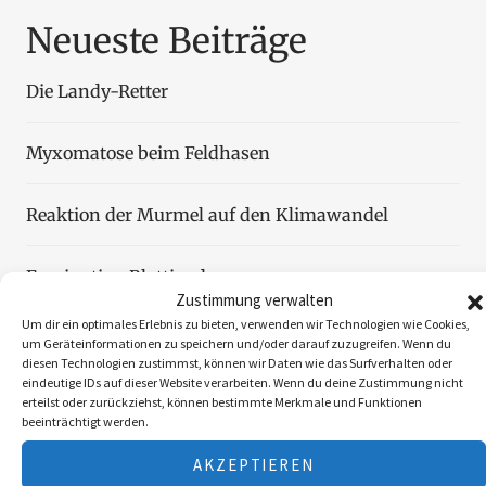
Neueste Beiträge
Die Landy-Retter
Myxomatose beim Feldhasen
Reaktion der Murmel auf den Klimawandel
Faszination Blattjagd
Zustimmung verwalten
Um dir ein optimales Erlebnis zu bieten, verwenden wir Technologien wie Cookies,
Wildzählung aus der Luft
um Geräteinformationen zu speichern und/oder darauf zuzugreifen. Wenn du
diesen Technologien zustimmst, können wir Daten wie das Surfverhalten oder
eindeutige IDs auf dieser Website verarbeiten. Wenn du deine Zustimmung nicht
erteilst oder zurückziehst, können bestimmte Merkmale und Funktionen
beeinträchtigt werden.
AKZEPTIEREN
Folgen Sie uns