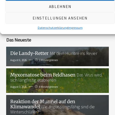
ABLEHNEN
EINSTELLUNGEN ANSEHEN
3K
Datenschutzerklärung
Impressum
Das Neueste
Die Landy-Retter
Mit dem Huntire ins Revier
August 6, 2026
5 Minute gelesen
Myxomatose beim Feldhasen
Das Virus wird
sich langfristig etablieren
August 3, 2026
4 Minute gelesen
Reaktion der Murmel auf den
Klimawandel
Wie anpassungsfähig sind die
Winterschläfer?